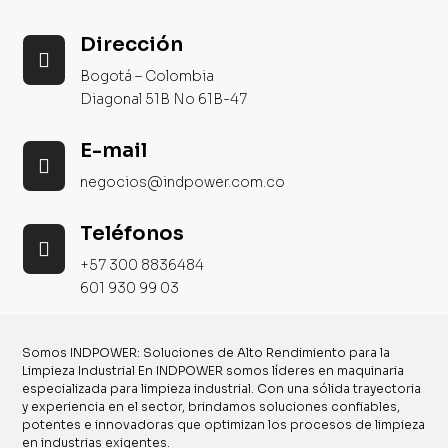
Dirección

Bogotá – Colombia
Diagonal 51B No 61B-47
E-mail

negocios@indpower.com.co
Teléfonos

+57 300 8836484
601 930 99 03
Somos INDPOWER: Soluciones de Alto Rendimiento para la
Limpieza Industrial En INDPOWER somos líderes en maquinaria
especializada para limpieza industrial. Con una sólida trayectoria
y experiencia en el sector, brindamos soluciones confiables,
potentes e innovadoras que optimizan los procesos de limpieza
en industrias exigentes.