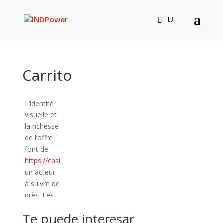
Carrito
L’identité
visuelle et
la richesse
de l’offre
font de
https://casinolucky8.fr
un acteur
à suivre de
près. Les
outils
Te puede interesar
analytiques