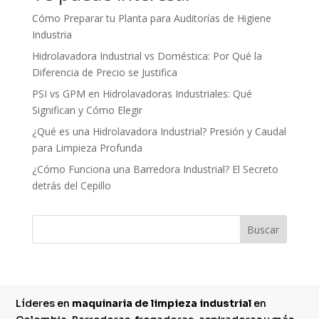
disponibles
Cómo Preparar tu Planta para Auditorías de Higiene
dans le
Industria
compte
Hidrolavadora Industrial vs Doméstica: Por Qué la
aident à
Diferencia de Precio se Justifica
mesurer la
performance
PSI vs GPM en Hidrolavadoras Industriales: Qué
globale.
Significan y Cómo Elegir
Les
¿Qué es una Hidrolavadora Industrial? Presión y Caudal
sessions
para Limpieza Profunda
de
¿Cómo Funciona una Barredora Industrial? El Secreto
roulette
detrás del Cepillo
en direct
offrent
plusieurs
Buscar
angles de
caméra
pour une
immersion
Líderes en
maximale.
maquinaria de limpieza industrial
en