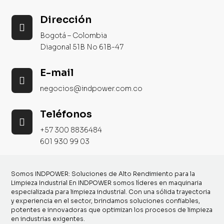
l’essentiel
des
Dirección
solutions

Bogotá – Colombia
usuelles.
Diagonal 51B No 61B-47
L’interface
privilégie
la clarté
E-mail

avec une
negocios@indpower.com.co
organisation
lisible et
Teléfonos
des

menus
+57 300 8836484
accessibles.
601 930 99 03
L’assistance
francophone
est
Somos INDPOWER: Soluciones de Alto Rendimiento para la
Limpieza Industrial En INDPOWER somos líderes en maquinaria
disponible
especializada para limpieza industrial. Con una sólida trayectoria
24 heures
y experiencia en el sector, brindamos soluciones confiables,
sur 24 par
potentes e innovadoras que optimizan los procesos de limpieza
en industrias exigentes.
chat en