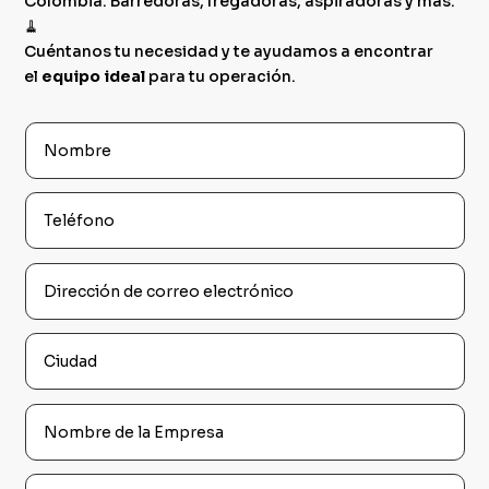
Colombia. Barredoras, fregadoras, aspiradoras y más.
Les
🧹
sessions
Cuéntanos tu necesidad y te ayudamos a encontrar
sont
el
equipo ideal
conservées
para tu operación.
même en
cas de
changement
de réseau
pour éviter
toute
interruption.
La
transparence
des règles
et des
taux de
redistribution
inspire
confiance
aux