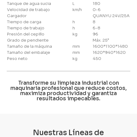
Tanque de agua sucia
L
180
Velocidad de trabajo
km/h
0-6
Cargador
QUANYU 24V/25A
Tiempo de carga
h
8
Tiempo de trabajo
h
6-8
Presión del cepillo
kg
96
Grado de pendiente
Máx. 25°
Tamaño de la máquina
mm
1600*1100*1480
Tamaño del embalaje
mm
1620*940*1620
Peso neto
kg
450
Transforme su limpieza industrial con
maquinaria profesional que reduce costos,
maximiza productividad y garantiza
resultados impecables.
Nuestras Líneas de