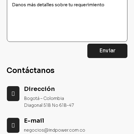
Enviar
Contáctanos
Dirección

Bogotá – Colombia
Diagonal 51B No 61B-47
E-mail

negocios@indpower.com.co