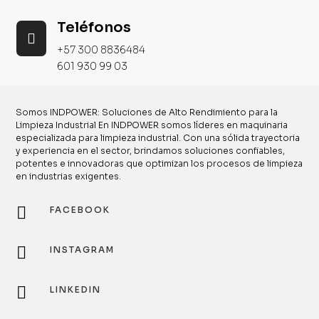
Teléfonos

+57 300 8836484
601 930 99 03
Somos INDPOWER: Soluciones de Alto Rendimiento para la
Limpieza Industrial En INDPOWER somos líderes en maquinaria
especializada para limpieza industrial. Con una sólida trayectoria
y experiencia en el sector, brindamos soluciones confiables,
potentes e innovadoras que optimizan los procesos de limpieza
en industrias exigentes.

FACEBOOK

INSTAGRAM

LINKEDIN