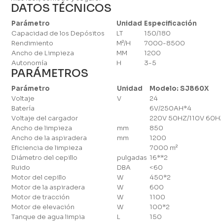
DATOS TÉCNICOS
Parámetro
Unidad
Especificación
Capacidad de los Depósitos
LT
150/180
Rendimiento
M²/H
7000-8500
Ancho de Limpieza
MM
1200
Autonomía
H
3-5
PARÁMETROS
Parámetro
Unidad
Modelo: SJ860X
Voltaje
V
24
Batería
6V/250AH*4
Voltaje del cargador
220V 50HZ/110V 60H
Ancho de limpieza
mm
850
Ancho de la aspiradera
mm
1200
Eficiencia de limpieza
7000 m²
Diámetro del cepillo
pulgadas
16**2
Ruido
DBA
<60
Motor del cepillo
W
450*2
Motor de la aspiradera
W
600
Motor de tracción
W
1100
Motor de elevación
W
100*2
Tanque de agua limpia
L
150